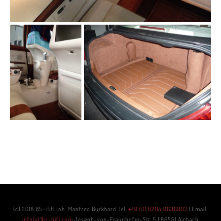
(c) 2018 BS-Hifi Inh. Manfred Burkhard
Tel:
+49 (0) 8205 9636903
| Email:
info(at)bs-hifi.com
Joseph-von-Fraunhofer-Str. 5 | 86551 Aichach